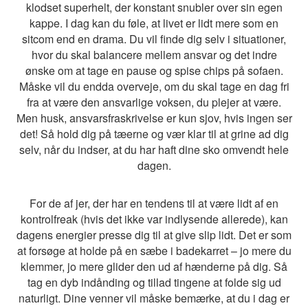
klodset superhelt, der konstant snubler over sin egen
kappe. I dag kan du føle, at livet er lidt mere som en
sitcom end en drama. Du vil finde dig selv i situationer,
hvor du skal balancere mellem ansvar og det indre
ønske om at tage en pause og spise chips på sofaen.
Måske vil du endda overveje, om du skal tage en dag fri
fra at være den ansvarlige voksen, du plejer at være.
Men husk, ansvarsfraskrivelse er kun sjov, hvis ingen ser
det! Så hold dig på tæerne og vær klar til at grine ad dig
selv, når du indser, at du har haft dine sko omvendt hele
dagen.
For de af jer, der har en tendens til at være lidt af en
kontrolfreak (hvis det ikke var indlysende allerede), kan
dagens energier presse dig til at give slip lidt. Det er som
at forsøge at holde på en sæbe i badekarret – jo mere du
klemmer, jo mere glider den ud af hænderne på dig. Så
tag en dyb indånding og tillad tingene at folde sig ud
naturligt. Dine venner vil måske bemærke, at du i dag er