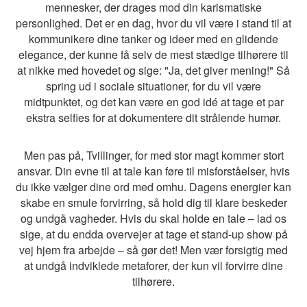
mennesker, der drages mod din karismatiske
personlighed. Det er en dag, hvor du vil være i stand til at
kommunikere dine tanker og ideer med en glidende
elegance, der kunne få selv de mest stædige tilhørere til
at nikke med hovedet og sige: "Ja, det giver mening!" Så
spring ud i sociale situationer, for du vil være
midtpunktet, og det kan være en god idé at tage et par
ekstra selfies for at dokumentere dit strålende humør.
Men pas på, Tvillinger, for med stor magt kommer stort
ansvar. Din evne til at tale kan føre til misforståelser, hvis
du ikke vælger dine ord med omhu. Dagens energier kan
skabe en smule forvirring, så hold dig til klare beskeder
og undgå vagheder. Hvis du skal holde en tale – lad os
sige, at du endda overvejer at tage et stand-up show på
vej hjem fra arbejde – så gør det! Men vær forsigtig med
at undgå indviklede metaforer, der kun vil forvirre dine
tilhørere.