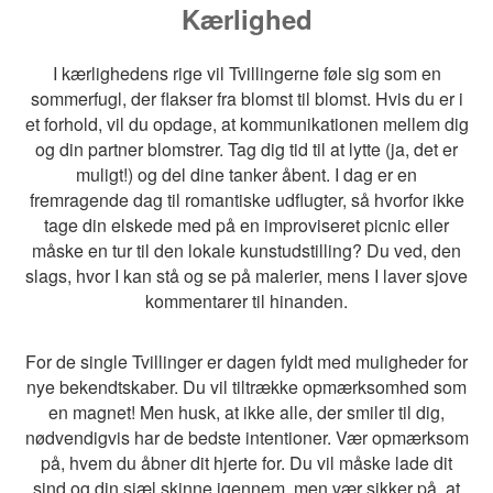
Kærlighed
I kærlighedens rige vil Tvillingerne føle sig som en
sommerfugl, der flakser fra blomst til blomst. Hvis du er i
et forhold, vil du opdage, at kommunikationen mellem dig
og din partner blomstrer. Tag dig tid til at lytte (ja, det er
muligt!) og del dine tanker åbent. I dag er en
fremragende dag til romantiske udflugter, så hvorfor ikke
tage din elskede med på en improviseret picnic eller
måske en tur til den lokale kunstudstilling? Du ved, den
slags, hvor I kan stå og se på malerier, mens I laver sjove
kommentarer til hinanden.
For de single Tvillinger er dagen fyldt med muligheder for
nye bekendtskaber. Du vil tiltrække opmærksomhed som
en magnet! Men husk, at ikke alle, der smiler til dig,
nødvendigvis har de bedste intentioner. Vær opmærksom
på, hvem du åbner dit hjerte for. Du vil måske lade dit
sind og din sjæl skinne igennem, men vær sikker på, at