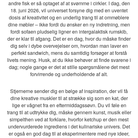
andre fisk er så optaget af at svømme i cirkler. I dag, den
18. juni 2026, vil universet forsyne dig med en uventet
dosis af kreativitet og en underlig trang til at ommøblere
dine møbler – ikke fordi du ønsker en ny indretning, men
fordi sofaen pludselig ligner en intergalaktisk rumskib,
der er klar til afgang. Det er en dag, hvor du måske finder
dig selv i dybe overvejelser om, hvordan man laver en
perfekt sandwich, mens du samtidig forsøger at forstå
livets mening. Husk, at du ikke behøver at finde svarene i
dag; nogle gange er det at stille spørgsmålene det mest
forvirrende og underholdende af alt.
Stjernerne sender dig en bølge af inspiration, der vil få
dine kreative muskler til at strække sig som en kat, der
lige er vågnet fra en eftermiddagssøvn. Du vil føle en
trang til at udtrykke dig, måske gennem kunst, musik eller
simpelthen ved at forklare, hvorfor ketchup er den mest
undervurderede ingrediens i det kulinariske univers. Det
er også en god dag til at eksperimentere med nye ideer,