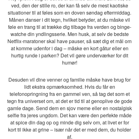
ved, den der stille ro, der kan få selv de mest kaotiske
situationer til at føles som en doven søndag eftermiddag.
Månen danser i dit tegn, hvilket betyder, at du måske vil
føle en trang til at trække dig tilbage fra verden og binge-
watche din yndlingsserie. Men husk, at selv de bedste
Netflix-maratoner skal have pauser, så sæt dig et mål om
at komme udenfor i dag – måske en kort gåtur eller en
hurtig runde i parken? Det vil gøre underværker for dit
humør!
Desuden vil dine venner og familie måske have brug for
lidt ekstra opmærksomhed. Hvis du får en
telefonopringning fra en gammel ven, så tag det som et
tegn fra universet om, at det er tid til at genoplive de gode
gamle dage. Send dem en sjov meme eller en nostalgisk
selfie fra jeres ungdom. Det kan være den perfekte måde
at spice din dag op og minde dig selv om, at livet er for
kort til ikke at grine – især når det er med dem, du holder
af.